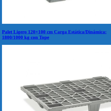
Palet Ligero 120×100 cm Carga Estática/Dinámica:
1800/1000 kg con Tope