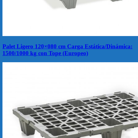
Palet Ligero 120×080 cm Carga Estática/Dinámica:
1500/1000 kg con Tope (Europeo)