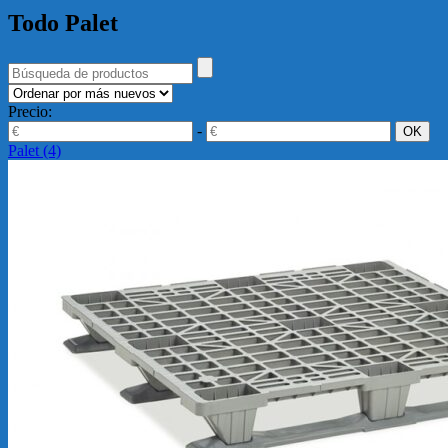
Todo Palet
Precio:
-
Palet
(4)