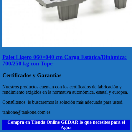
Palet Ligero 060×040 cm Carga Estática/Dinámica:
700/250 kg con Tope
Certificados y Garantías
Nuestros productos cuentan con los certificados de fabricación y
rendimiento exigidos en la normativa autonómica, estatal y europea.
Consúltenos, le buscaremos la solución más adecuada para usted.
tankone@tankone.com.es
Compra en Tienda Online GEDAR lo que necesites para el
Agua