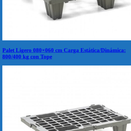
Palet Ligero 080×060 cm Carga Estática/Dinámica:
800/400 kg con Tope